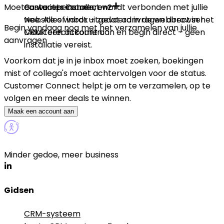
Moeten we iets installeren?
contactpersonen, enz.
Customer Connect wordt verbonden met jullie
website of inbox – zodat aanvragen direct in het
Nee. Alles wordt uitgevoerd in de webbrowser.
Begin vandaag nog met het verzamelen van jullie
CRM terechtkomen.
Maak een account aan en begin direct – geen
aanvragen
installatie vereist.
Voorkom dat je in je inbox moet zoeken, boekingen
mist of collega's moet achtervolgen voor de status.
Customer Connect helpt je om te verzamelen, op te
volgen en meer deals te winnen.
Maak een account aan
Minder gedoe, meer business
Gidsen
CRM-systeem