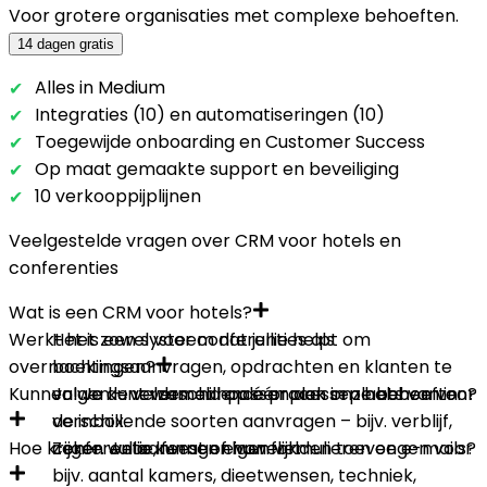
Voor grotere organisaties met complexe behoeften.
14 dagen gratis
Alles in Medium
Integraties (10) en automatiseringen (10)
Toegewijde onboarding en Customer Success
Op maat gemaakte support en beveiliging
10 verkooppijplijnen
Veelgestelde vragen over CRM voor hotels en
conferenties
Wat is een CRM voor hotels?
Werkt het zowel voor conferenties als
Het is een systeem dat jullie helpt om
overnachtingen?
boekingsaanvragen, opdrachten en klanten te
Kunnen we de velden aanpassen aan onze behoeften?
volgen – verzameld op één plek in plaats van in
Ja! Je kunt verschillende processen hebben voor
de inbox.
verschillende soorten aanvragen – bijv. verblijf,
Hoe krijgen we aanvragen van formulieren en e-mails?
conferentie, feest of huwelijk.
Zeker. Jullie kunnen eigen velden toevoegen voor
bijv. aantal kamers, dieetwensen, techniek,