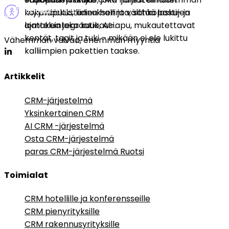
kokonaiskustannuksen ja välttää laskujen
myyntiputki, liidien hallinta, sähköposti- ja
ajattelua joka kuukausi.
lomakeintegraatio, AI-apu, mukautettavat
kentät, tagit ja tuki – mikään ei ole lukittu
Vähemmän vaivaa, enemmän myyntiä
kalliimpien pakettien taakse.
Artikkelit
CRM-järjestelmä
Yksinkertainen CRM
AI CRM -järjestelmä
Osta CRM-järjestelmä
paras CRM-järjestelmä Ruotsi
Toimialat
CRM hotellille ja konferensseille
CRM pienyrityksille
CRM rakennusyrityksille