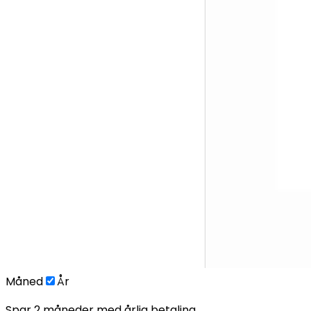
Måned
År
Spar 2 måneder med årlig betaling