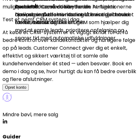
muligheder?
hver lead har, så du kan handle hurtigere.
specielt for små virksomheder. AI-funktionerne
Customer Connect tilbyder en
hjælper små teams med at få mere gjort med
omkostningseffektiv løsning uden at du betaler
Du vælger Customer Connect hvis du vil have et
Test et nemt CRM system i dag
færre ressourcer.
for funktioner du ikke bruger.
enkelt, svensk og sikkert CRM som hjælper dig
med at samle leads, prioritere opfølgning og
At købe et CRM-system er et vigtigt skridt for at få
sparer tid med automatiske udfyldninger.
bedre kontrol over kundekontakter og hurtigere følge
op på leads. Customer Connect giver dig et enkelt,
effektivt og sikkert værktøj til at samle alle
kundehenvendelser ét sted — uden besvær. Book en
demo i dag og se, hvor hurtigt du kan få bedre overblik
og flere afslutninger.
Opret konto
Mindre bøvl, mere salg
Guider