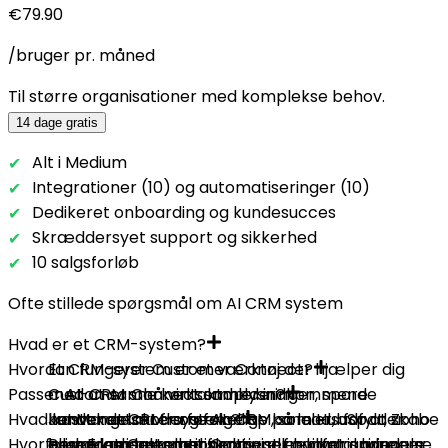
€79.90
/bruger pr. måned
Til større organisationer med komplekse behov.
14 dage gratis
Alt i Medium
Integrationer (10) og automatiseringer (10)
Dedikeret onboarding og kundesucces
Skræddersyet support og sikkerhed
10 salgsforløb
Ofte stillede spørgsmål om AI CRM system
Hvad er et CRM-system?
Hvordan fungerer Customer Connect?
Et CRM-system er et værktøj der hjælper dig
Passer AI-CRM små virksomheder?
med at samle kontaktoplysninger, spore
Customer Connect samler indkommende
Hvad koster et CRM-system?
kundekontakter og følge op på leads for at skabe
henvendelser fra forskellige kanaler, udfylder
Ja! Mange moderne AI-CRM, som HubSpot, Zoho
Hvorfor vælge Customer Connect fremfor andre
bedre kunde-relationer.
grunddata automatisk og viser hvilket oprindelse
eller Freshsales, har gratis- eller lavprisniveauer
Prisen varierer med funktioner og antal brugere.