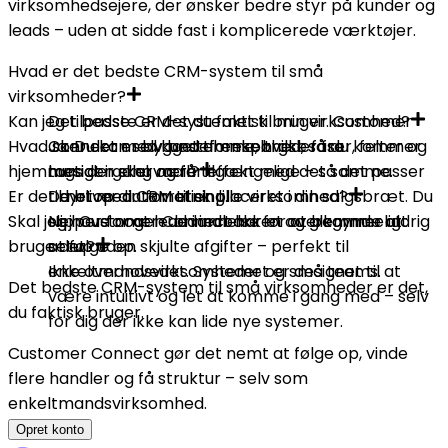
virksomhedsejere, der ønsker bedre styr på kunder og
leads – uden at sidde fast i komplicerede værktøjer.
Hvad er det bedste CRM-system til små
virksomheder?
Kan jeg tilpasse CRM-systemet til min virksomhed?
Det bedste er det du faktisk bruger. Customer
Hvad sker der med kundeforespørgsler fra
Connect er bygget til enkelthed, så du kommer
Ja. Du kan selv bestemme, hvilke faser, felter og
hjemmesiden eller mail?
hurtigt i gang og får effekt med det samme.
tags der skal være tilgængelige – så det passer
Er det dyrt med CRM til en lille virksomhed?
til netop din forretning.
De bliver automatisk placeret i din salgsbræt. Du
Skal jeg have nogen uddannelse for at begynde at
slipper for at lede i indbakken og glemmer aldrig
Nej. Customer Connect har et overkommeligt
bruge det?
at følge op.
setup uden skjulte afgifter – perfekt til
enkeltmandsvirksomheder og små teams.
Ikke overhovedet. Systemet er designet til at
Det bedste CRM-system til små virksomheder er det,
være intuitivt og let at komme i gang med – selv
du faktisk bruger.
for dig der ikke kan lide nye systemer.
Customer Connect gør det nemt at følge op, vinde
flere handler og få struktur – selv som
enkeltmandsvirksomhed.
Opret konto